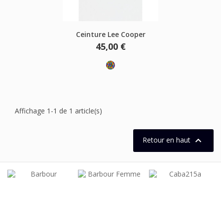
Ceinture Lee Cooper
Prix
45,00 €
Multicolore
Affichage 1-1 de 1 article(s)

Retour en haut