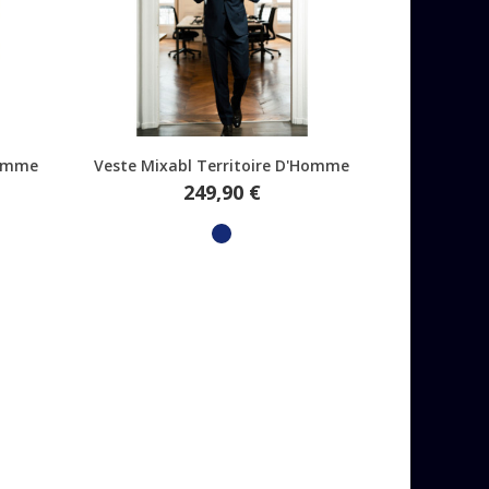
Aperçu rapide
Homme
Veste Mixabl Territoire D'Homme
Prix
249,90 €
Marine