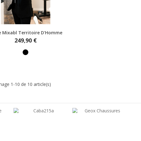
Aperçu rapide
e Mixabl Territoire D'Homme
Prix
249,90 €
Noir
chage 1-10 de 10 article(s)