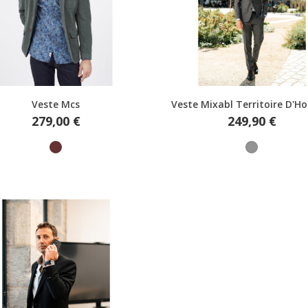
Aperçu rapide
Aperçu rapide
Veste Mcs
Veste Mixabl Territoire D'
Prix
Prix
279,00 €
249,90 €
Marron
Gris