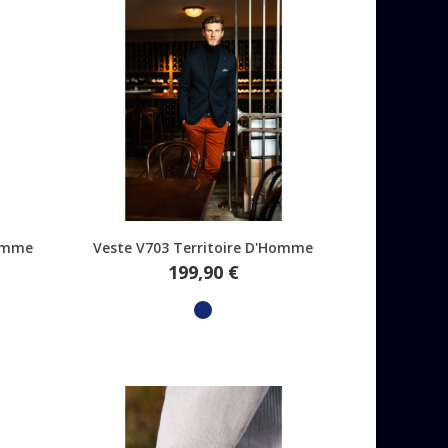
Aperçu rapide
Homme
Veste V703 Territoire D'Homme
Prix
199,90 €
Marine