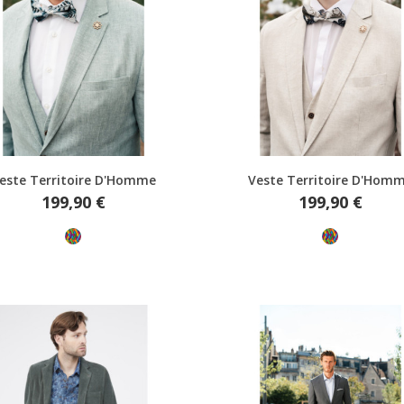
Aperçu rapide
Aperçu rapide
este Territoire D'Homme
Veste Territoire D'Hom
Prix
Prix
199,90 €
199,90 €
Multicolore
Multicolore