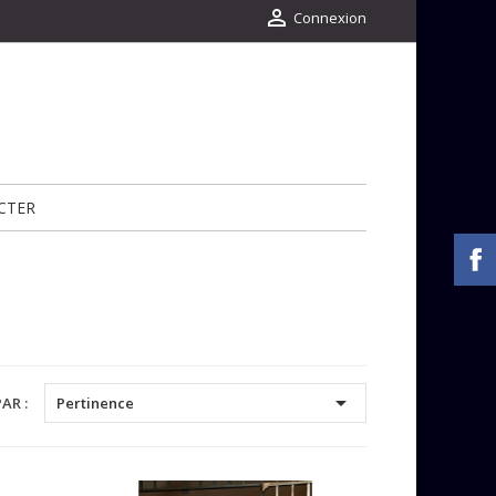

Connexion
CTER

AR :
Pertinence