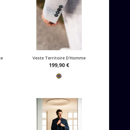
Aperçu rapide
me
Veste Territoire D'Homme
Prix
199,90 €
Multicolore