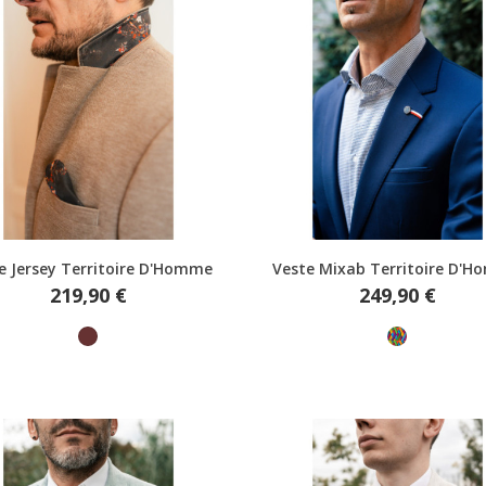
Aperçu rapide
Aperçu rapide
e Jersey Territoire D'Homme
Veste Mixab Territoire D'
Prix
Prix
219,90 €
249,90 €
Marron
Multicolore