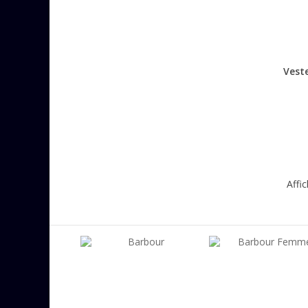
Vest
Affi