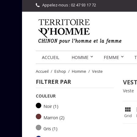
Appelez-nous :
02 47 93 17 72
ACCUEIL
HOMME
FEMME
T
Accueil
Eshop
Homme
Veste
FILTRER PAR
VES
Veste
COULEUR
Noir
(1)

Grid
Marron
(2)
Gris
(1)