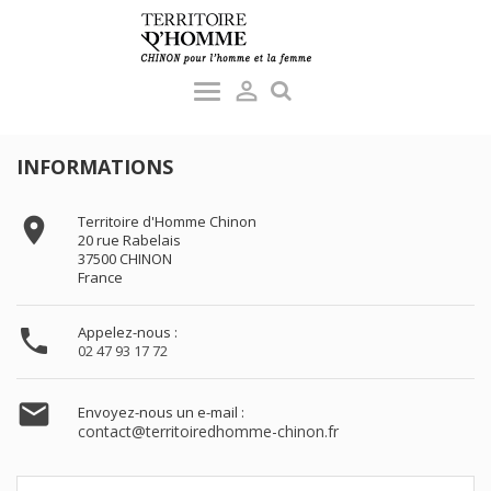

INFORMATIONS
Territoire d'Homme Chinon

20 rue Rabelais
37500 CHINON
France
Appelez-nous :

02 47 93 17 72

Envoyez-nous un e-mail :
contact@territoiredhomme-chinon.fr