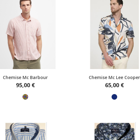
Aperçu rapide
Aperçu rapide
Chemise Mc Barbour
Chemise Mc Lee Coope
Prix
Prix
95,00 €
65,00 €
Multicolore
Marine