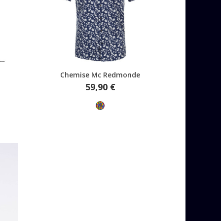
Aperçu rapide
Chemise Mc Redmonde
Prix
59,90 €
Multicolore