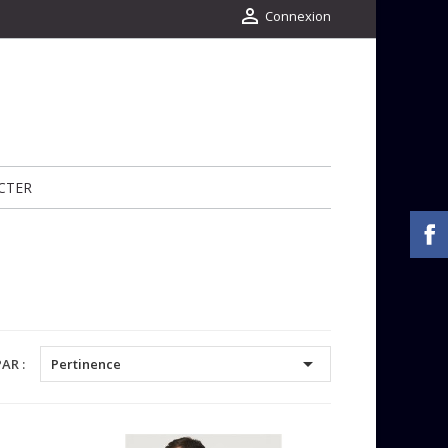

Connexion
CTER

AR :
Pertinence