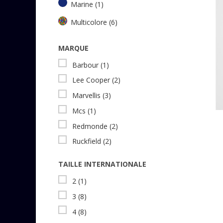
Marine
(1)
Multicolore
(6)
MARQUE
Barbour
(1)
Lee Cooper
(2)
Marvellis
(3)
Mcs
(1)
Redmonde
(2)
Ruckfield
(2)
TAILLE INTERNATIONALE
2
(1)
3
(8)
4
(8)