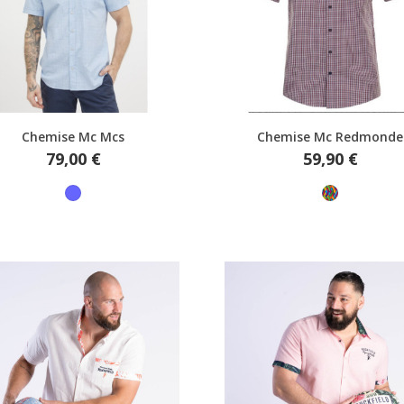
Aperçu rapide
Aperçu rapide
Chemise Mc Mcs
Chemise Mc Redmonde
Prix
Prix
79,00 €
59,90 €
Bleu
Multicolore