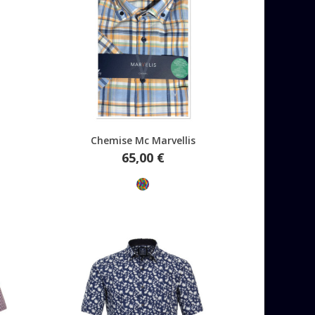
Aperçu rapide
Chemise Mc Marvellis
Prix
65,00 €
Multicolore