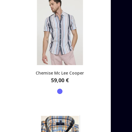
Aperçu rapide
r
Chemise Mc Lee Cooper
Prix
59,00 €
Bleu