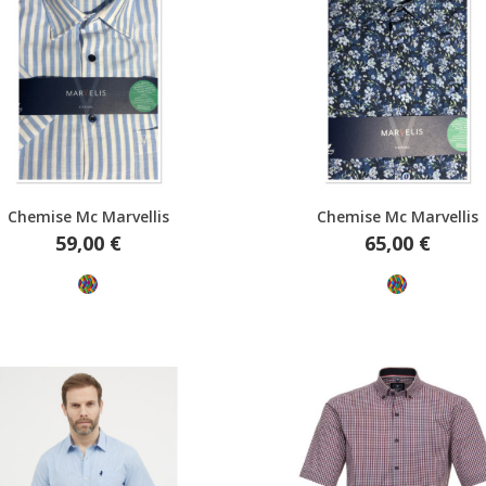
Aperçu rapide
Aperçu rapide
Chemise Mc Marvellis
Chemise Mc Marvellis
Prix
Prix
59,00 €
65,00 €
Multicolore
Multicolore