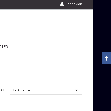

Connexion
CTER

AR :
Pertinence