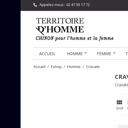
Appelez-nous :
02 47 93 17 72
ACCUEIL
HOMME
FEMME
T
Accueil
Eshop
Homme
Cravate
CRA
Cravat

Grid