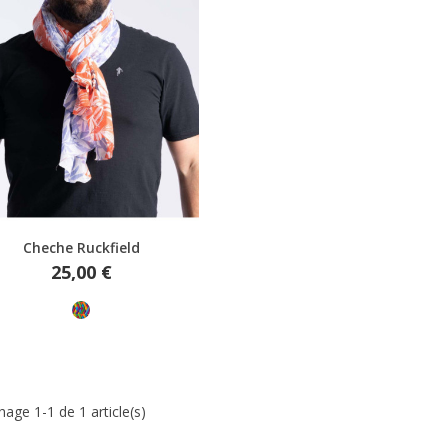
Aperçu rapide
Cheche Ruckfield
Prix
25,00 €
Multicolore
hage 1-1 de 1 article(s)