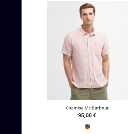
Aperçu rapide
Chemise Mc Barbour
Prix
95,00 €
Multicolore