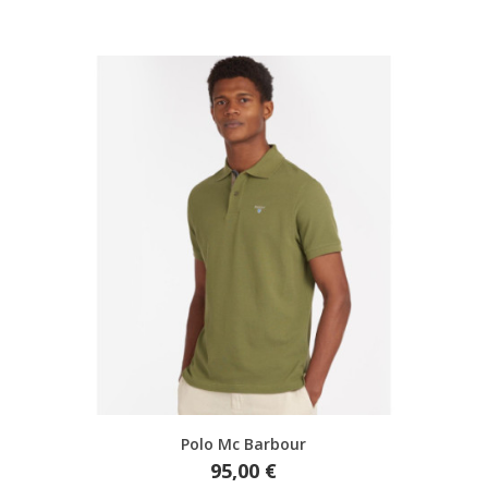
Aperçu rapide
Polo Mc Barbour
Prix
95,00 €