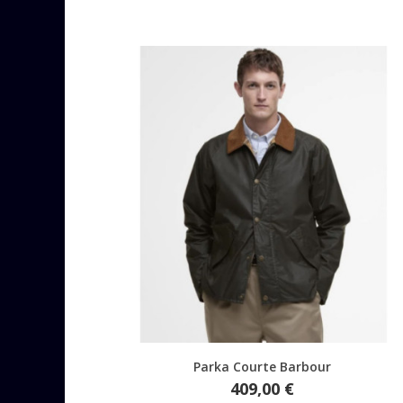
Aperçu rapide
Parka Courte Barbour
Prix
409,00 €