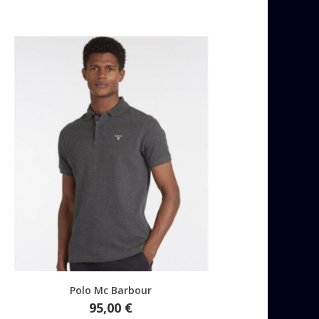
Aperçu rapide
Polo Mc Barbour
Prix
95,00 €