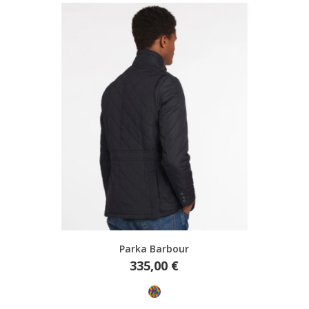
Aperçu rapide
Parka Barbour
Prix
335,00 €
Multicolore