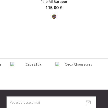
Aperçu rapide
Polo Ml Barbour
Prix
115,00 €
Multicolore