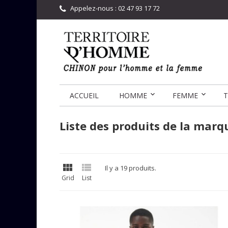
Appelez-nous :
02 47 93 17 72
ACCUEIL
HOMME
FEMME
T
Liste des produits de la mar


Il y a 19 produits.
Grid
List