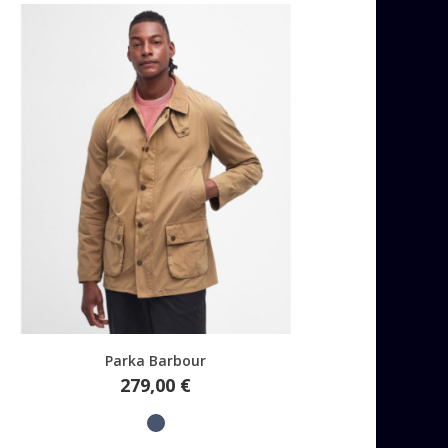
Aperçu rapide
Parka Barbour
Prix
279,00 €
Indigo