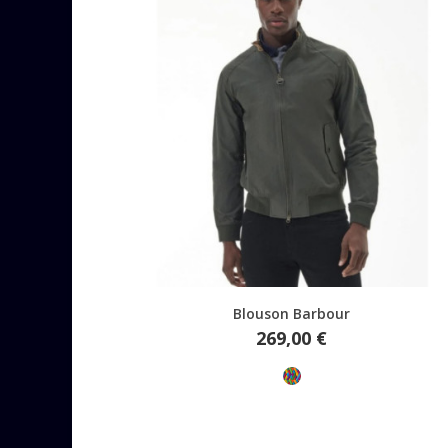
Aperçu rapide
Blouson Barbour
Prix
269,00 €
Multicolore