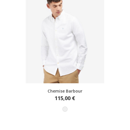
Aperçu rapide
Chemise Barbour
Prix
115,00 €
Blanc