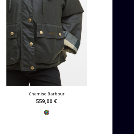
Aperçu rapide
Chemise Barbour
Prix
559,00 €
Multicolore