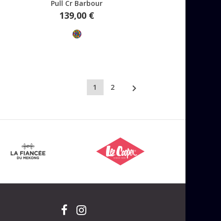
Aperçu rapide
Pull Cr Barbour
Prix
139,00 €
Multicolore

1
2